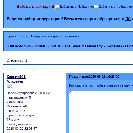
Добавь в закладки!
Ведется набор модераторов! Всем желающим обращаться в
ЛС
Привет, Гость!
Войдите
или
зарегистрируйтесь
.
»
ФОРУМ SIMS - СИМС FORUM
»
The Sims 2: University
»
Беременная с
Страница:
1
Беременная студентка
Ксения591
Поделиться
2010-03-23 14:23:00
Младенец
Как сделать так чтобы в универе студен
0
Зарегистрирован
: 2010-03-23
Приглашений:
0
Сообщений:
1
Уважение:
+0
Позитив:
+0
Провел на форуме:
16 минут
Последний визит:
2010-03-27 12:06:57