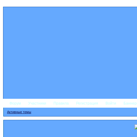
Форум
Участники
Правила
Регистрация
Войти
Банне
Активные темы