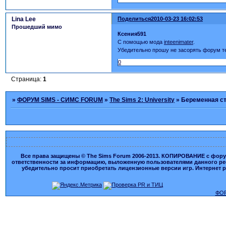
Lina Lee
Поделиться
2010-03-23 16:02:53
Прошедший мимо
Ксения591
C помощью мода
inteenimater
.
Убедительно прошу не засорять форум т
0
Страница:
1
»
ФОРУМ SIMS - СИМС FORUM
»
The Sims 2: University
»
Беременная с
Все права защищены © The Sims Forum 2006-2013. КОПИРОВАНИЕ с форума
ответственности за информацию, выложенную пользователями данного ресу
убедительно просит приобретать лицензионные версии игр. Интернет рес
ФОР