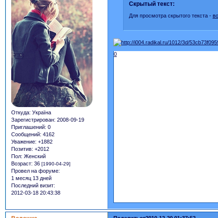
Скрытый текст:
Для просмотра скрытого текста -
в
0
Откуда:
Україна
Зарегистрирован
: 2008-09-19
Приглашений:
0
Сообщений:
4162
Уважение:
+1882
Позитив:
+2012
Пол:
Женский
Возраст:
36
[1990-04-29]
Провел на форуме:
1 месяц 13 дней
Последний визит:
2012-03-18 20:43:38
Поделиться
2010-12-20 01:37:52