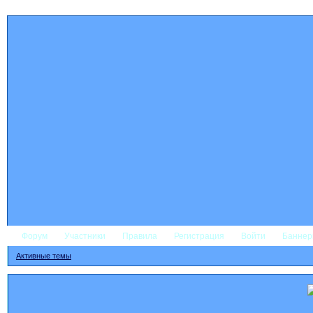
Форум
Участники
Правила
Регистрация
Войти
Банне
Активные темы