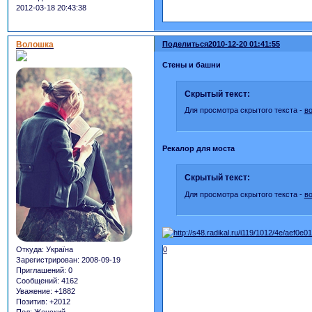
2012-03-18 20:43:38
Волошка
Поделиться
2010-12-20 01:41:55
Стены и башни
Скрытый текст:
Для просмотра скрытого текста -
в
Рекалор для моста
Скрытый текст:
Для просмотра скрытого текста -
в
Откуда:
Україна
0
Зарегистрирован
: 2008-09-19
Приглашений:
0
Сообщений:
4162
Уважение:
+1882
Позитив:
+2012
Пол:
Женский