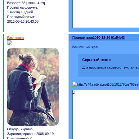
Возраст:
36
[1990-04-29]
Провел на форуме:
1 месяц 13 дней
Последний визит:
2012-03-18 20:43:38
Волошка
Поделиться
2010-12-20 01:54:43
Башенный кран
Скрытый текст:
Для просмотра скрытого текста -
в
0
Откуда:
Україна
Зарегистрирован
: 2008-09-19
Приглашений:
0