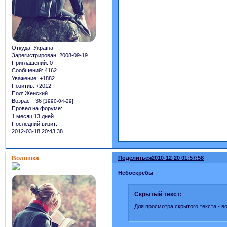
Откуда:
Україна
Зарегистрирован
: 2008-09-19
Приглашений:
0
Сообщений:
4162
Уважение:
+1882
Позитив:
+2012
Пол:
Женский
Возраст:
36
[1990-04-29]
Провел на форуме:
1 месяц 13 дней
Последний визит:
2012-03-18 20:43:38
Волошка
Поделиться
2010-12-20 01:57:58
Небоскребы
Скрытый текст:
Для просмотра скрытого текста -
в