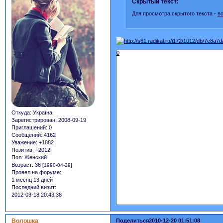
Скрытый текст:
Для просмотра скрытого текста -
в
0
Откуда:
Україна
Зарегистрирован
: 2008-09-19
Приглашений:
0
Сообщений:
4162
Уважение:
+1882
Позитив:
+2012
Пол:
Женский
Возраст:
36
[1990-04-29]
Провел на форуме:
1 месяц 13 дней
Последний визит:
2012-03-18 20:43:38
Волошка
Поделиться
2010-12-20 01:51:08