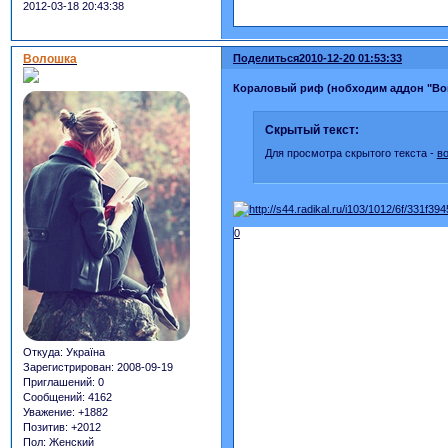
2012-03-18 20:43:38
Волошка
Поделиться
2010-12-20 01:53:33
Кораловый риф (нобходим аддон "Bon
Скрытый текст:
Для просмотра скрытого текста -
в
0
Откуда:
Україна
Зарегистрирован
: 2008-09-19
Приглашений:
0
Сообщений:
4162
Уважение:
+1882
Позитив:
+2012
Пол:
Женский