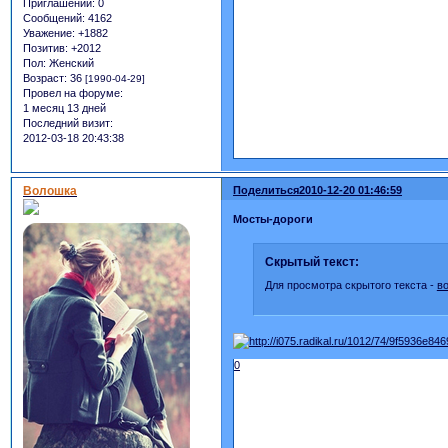
Приглашений:
0
Сообщений:
4162
Уважение:
+1882
Позитив:
+2012
Пол:
Женский
Возраст:
36
[1990-04-29]
Провел на форуме:
1 месяц 13 дней
Последний визит:
2012-03-18 20:43:38
Волошка
Поделиться
2010-12-20 01:46:59
Мосты-дороги
Скрытый текст:
Для просмотра скрытого текста -
в
0