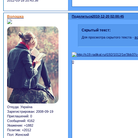
2012-03-18 20:43:38
Волошка
Поделиться
2010-12-20 02:00:45
Скрытый текст:
Для просмотра скрытого текста -
в
0
Откуда:
Україна
Зарегистрирован
: 2008-09-19
Приглашений:
0
Сообщений:
4162
Уважение:
+1882
Позитив:
+2012
Пол:
Женский