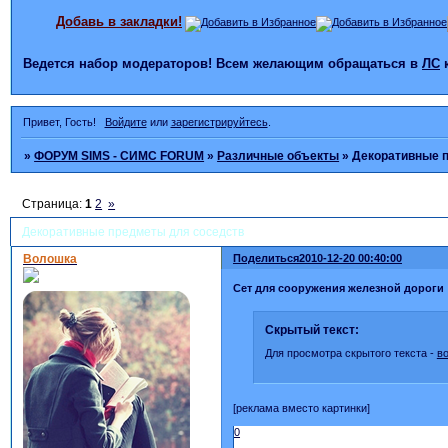
Добавь в закладки!
Ведется набор модераторов! Всем желающим обращаться в
ЛС
Привет, Гость!
Войдите
или
зарегистрируйтесь
.
»
ФОРУМ SIMS - СИМС FORUM
»
Различные объекты
»
Декоративные 
Страница:
1
2
»
Декоративные предметы для соседств
Волошка
Поделиться
2010-12-20 00:40:00
Сет для сооружения железной дороги
Скрытый текст:
Для просмотра скрытого текста -
в
[реклама вместо картинки]
0