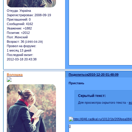
Откуда:
Україна
Зарегистрирован
: 2008-09-19
Приглашений:
0
Сообщений:
4162
Уважение:
+1882
Позитив:
+2012
Пол:
Женский
Возраст:
36
[1990-04-29]
Провел на форуме:
1 месяц 13 дней
Последний визит:
2012-03-18 20:43:38
Волошка
Поделиться
2010-12-20 01:48:09
Пристань
Скрытый текст:
Для просмотра скрытого текста -
в
0