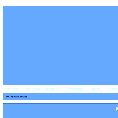
Форум
Участники
Правила
Регистрация
Войти
Банне
Активные темы