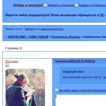
Добавь в закладки!
Ведется набор модераторов! Всем желающим обращаться в
ЛС
Привет, Гость!
Войдите
или
зарегистрируйтесь
.
»
ФОРУМ SIMS - СИМС FORUM
»
Различные объекты
»
Зеркальные по
Страница:
1
Зеркальные поверхности
Волошка
Поделиться
2011-01-21 19:00:10
Скрытый текст:
Для просмотра скрытого текста -
в
0