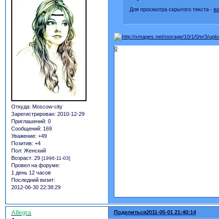
Для просмотра скрытого текста -
в
0
Откуда:
Moscow-city
Зарегистрирован
: 2010-12-29
Приглашений:
0
Сообщений:
169
Уважение:
+49
Позитив:
+4
Пол:
Женский
Возраст:
29
[1996-11-03]
Провел на форуме:
1 день 12 часов
Последний визит:
2012-06-30 22:38:29
Allegra
Поделиться
2011-05-01 21:40:14