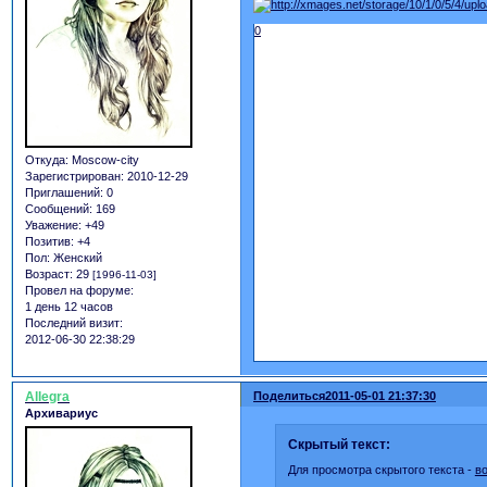
0
Откуда:
Moscow-city
Зарегистрирован
: 2010-12-29
Приглашений:
0
Сообщений:
169
Уважение:
+49
Позитив:
+4
Пол:
Женский
Возраст:
29
[1996-11-03]
Провел на форуме:
1 день 12 часов
Последний визит:
2012-06-30 22:38:29
Allegra
Поделиться
2011-05-01 21:37:30
Архивариус
Скрытый текст:
Для просмотра скрытого текста -
в