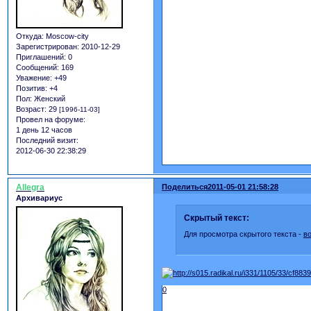
Откуда:
Moscow-city
Зарегистрирован
: 2010-12-29
Приглашений:
0
Сообщений:
169
Уважение:
+49
Позитив:
+4
Пол:
Женский
Возраст:
29
[1996-11-03]
Провел на форуме:
1 день 12 часов
Последний визит:
2012-06-30 22:38:29
Allegra
Поделиться
2011-05-01 21:58:28
Архивариус
Скрытый текст:
Для просмотра скрытого текста -
в
0