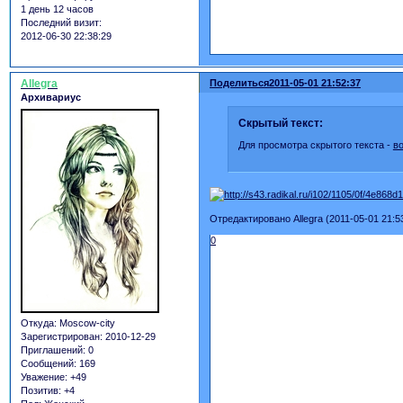
1 день 12 часов
Последний визит:
2012-06-30 22:38:29
Allegra
Поделиться
2011-05-01 21:52:37
Архивариус
Скрытый текст:
Для просмотра скрытого текста -
в
Отредактировано Allegra (2011-05-01 21:5
0
Откуда:
Moscow-city
Зарегистрирован
: 2010-12-29
Приглашений:
0
Сообщений:
169
Уважение:
+49
Позитив:
+4