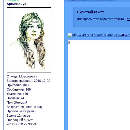
Архивариус
Скрытый текст:
Для просмотра скрытого текста -
в
0
Откуда:
Moscow-city
Зарегистрирован
: 2010-12-29
Приглашений:
0
Сообщений:
169
Уважение:
+49
Позитив:
+4
Пол:
Женский
Возраст:
29
[1996-11-03]
Провел на форуме:
1 день 12 часов
Последний визит:
2012-06-30 22:38:29