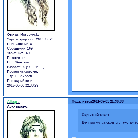
Откуда:
Moscow-city
Зарегистрирован
: 2010-12-29
Приглашений:
0
Сообщений:
169
Уважение:
+49
Позитив:
+4
Пол:
Женский
Возраст:
29
[1996-11-03]
Провел на форуме:
1 день 12 часов
Последний визит:
2012-06-30 22:38:29
Allegra
Поделиться
2011-05-01 21:36:33
Архивариус
Скрытый текст:
Для просмотра скрытого текста -
в