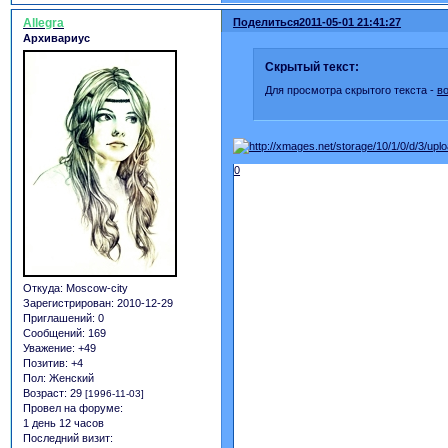
Allegra
Поделиться
2011-05-01 21:41:27
Архивариус
Скрытый текст:
Для просмотра скрытого текста -
в
0
Откуда:
Moscow-city
Зарегистрирован
: 2010-12-29
Приглашений:
0
Сообщений:
169
Уважение:
+49
Позитив:
+4
Пол:
Женский
Возраст:
29
[1996-11-03]
Провел на форуме:
1 день 12 часов
Последний визит: