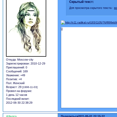
Скрытый текст:
Для просмотра скрытого текста -
в
0
Откуда:
Moscow-city
Зарегистрирован
: 2010-12-29
Приглашений:
0
Сообщений:
169
Уважение:
+49
Позитив:
+4
Пол:
Женский
Возраст:
29
[1996-11-03]
Провел на форуме:
1 день 12 часов
Последний визит:
2012-06-30 22:38:29
Allegra
Поделиться
2011-05-01 22:15:22