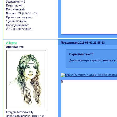
Уважение:
+49
Позитив:
+4
Пол:
Женский
Возраст:
29
[1996-11-03]
Провел на форуме:
1 день 12 часов
Последний визит:
2012-06-30 22:38:29
Allegra
Поделиться
2011-05-01 21:55:33
Архивариус
Скрытый текст:
Для просмотра скрытого текста -
в
0
Откуда:
Moscow-city
Зарегистрирован
: 2010-12-29