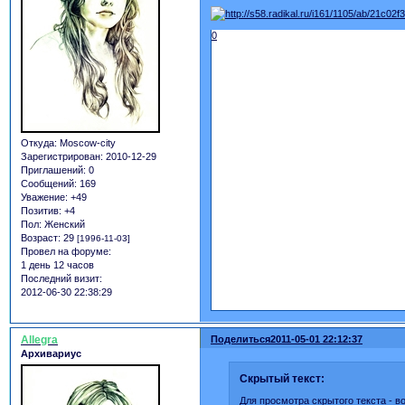
0
Откуда:
Moscow-city
Зарегистрирован
: 2010-12-29
Приглашений:
0
Сообщений:
169
Уважение:
+49
Позитив:
+4
Пол:
Женский
Возраст:
29
[1996-11-03]
Провел на форуме:
1 день 12 часов
Последний визит:
2012-06-30 22:38:29
Allegra
Поделиться
2011-05-01 22:12:37
Архивариус
Скрытый текст:
Для просмотра скрытого текста -
в