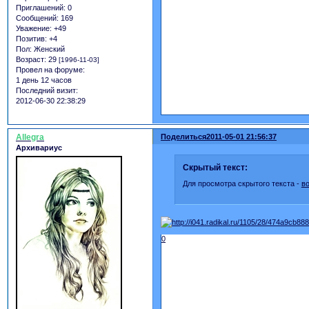
Приглашений:
0
Сообщений:
169
Уважение:
+49
Позитив:
+4
Пол:
Женский
Возраст:
29
[1996-11-03]
Провел на форуме:
1 день 12 часов
Последний визит:
2012-06-30 22:38:29
Allegra
Поделиться
2011-05-01 21:56:37
Архивариус
Скрытый текст:
Для просмотра скрытого текста -
в
0