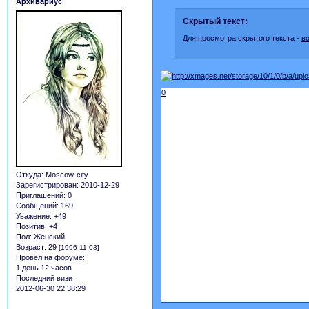
Архивариус
Скрытый текст:
Для просмотра скрытого текста -
в
0
Откуда:
Moscow-city
Зарегистрирован
: 2010-12-29
Приглашений:
0
Сообщений:
169
Уважение:
+49
Позитив:
+4
Пол:
Женский
Возраст:
29
[1996-11-03]
Провел на форуме:
1 день 12 часов
Последний визит:
2012-06-30 22:38:29