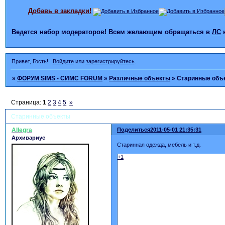
Добавь в закладки!
Ведется набор модераторов! Всем желающим обращаться в
ЛС
Привет, Гость!
Войдите
или
зарегистрируйтесь
.
»
ФОРУМ SIMS - СИМС FORUM
»
Различные объекты
»
Старинные объ
Страница:
1
2
3
4
5
»
Старинные объекты
Allegra
Поделиться
2011-05-01 21:35:31
Архивариус
Старинная одежда, мебель и т.д.
+1