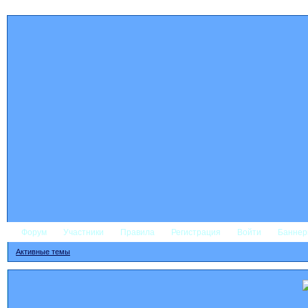
Форум
Участники
Правила
Регистрация
Войти
Банне
Активные темы