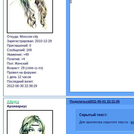
0
Откуда:
Moscow-city
Зарегистрирован
: 2010-12-29
Приглашений:
0
Сообщений:
169
Уважение:
+49
Позитив:
+4
Пол:
Женский
Возраст:
29
[1996-11-03]
Провел на форуме:
1 день 12 часов
Последний визит:
2012-06-30 22:38:29
Allegra
Поделиться
2011-05-01 22:11:05
Архивариус
Скрытый текст:
Для просмотра скрытого текста -
в