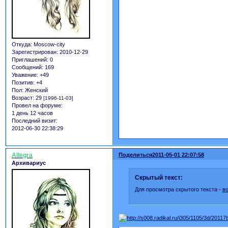
Откуда:
Moscow-city
Зарегистрирован
: 2010-12-29
Приглашений:
0
Сообщений:
169
Уважение:
+49
Позитив:
+4
Пол:
Женский
Возраст:
29
[1996-11-03]
Провел на форуме:
1 день 12 часов
Последний визит:
2012-06-30 22:38:29
Allegra
Поделиться
2011-05-01 22:07:58
Архивариус
Скрытый текст:
Для просмотра скрытого текста -
в