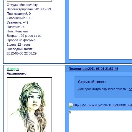
Откуда:
Moscow-city
Зарегистрирован
: 2010-12-29
Приглашений:
0
Сообщений:
169
Уважение:
+49
Позитив:
+4
Пол:
Женский
Возраст:
29
[1996-11-03]
Провел на форуме:
1 день 12 часов
Последний визит:
2012-06-30 22:38:29
Allegra
Поделиться
2011-05-01 21:57:45
Архивариус
Скрытый текст:
Для просмотра скрытого текста -
в
0