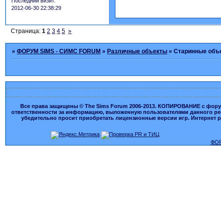
Последний визит:
2012-06-30 22:38:29
Страница:
1
2
3
4
5
»
»
ФОРУМ SIMS - СИМС FORUM
»
Различные объекты
»
Старинные объ
Все права защищены © The Sims Forum 2006-2013. КОПИРОВАНИЕ с форума
ответственности за информацию, выложенную пользователями данного ресу
убедительно просит приобретать лицензионные версии игр. Интернет рес
ФОР