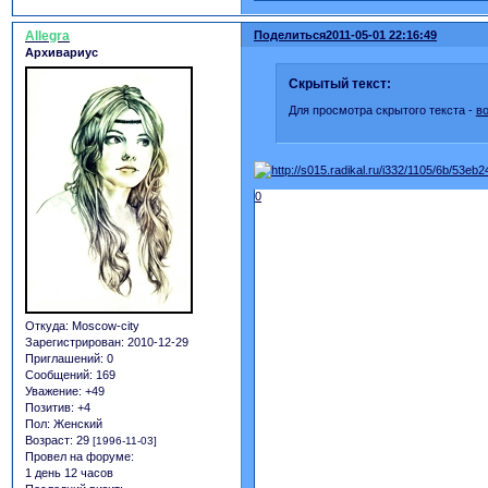
Allegra
Поделиться
2011-05-01 22:16:49
Архивариус
Скрытый текст:
Для просмотра скрытого текста -
в
0
Откуда:
Moscow-city
Зарегистрирован
: 2010-12-29
Приглашений:
0
Сообщений:
169
Уважение:
+49
Позитив:
+4
Пол:
Женский
Возраст:
29
[1996-11-03]
Провел на форуме:
1 день 12 часов