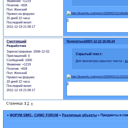
Уважение:
+1219
Позитив:
+828
Пол:
Женский
Провел на форуме:
20 дней 22 часа
0
Последний визит:
2011-12-19 21:08:17
Смотрящий
Поделиться
2007-12-22 16:06:24
Разработчик
Зарегистрирован
: 2006-12-02
Скрытый текст:
Приглашений:
0
Сообщений:
1000
Для просмотра скрытого текста -
в
Уважение:
+1219
Позитив:
+828
Пол:
Женский
Провел на форуме:
20 дней 22 часа
0
Последний визит:
2011-12-19 21:08:17
Страница:
1
2
»
»
ФОРУМ SIMS - СИМС FORUM
»
Различные объекты
»
Предметы и ск