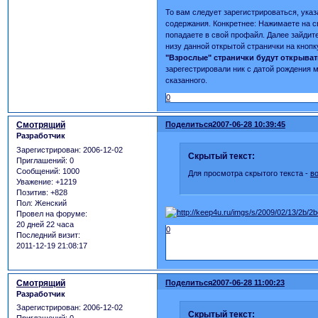
То вам следует зарегистрироваться, ука
содержания. Конкретнее: Нажимаете на 
попадаете в свой профайл. Далее зайдите 
низу данной открытой странички на кнопк
"Взрослые" странички будут открывать
зарегестрировали ник с датой рождения м
сказанного.
0
Смотрящий
Поделиться
2007-06-28 10:39:45
Разработчик
Зарегистрирован
: 2006-12-02
Скрытый текст:
Приглашений:
0
Сообщений:
1000
Для просмотра скрытого текста -
в
Уважение:
+1219
Позитив:
+828
Пол:
Женский
Провел на форуме:
20 дней 22 часа
0
Последний визит:
2011-12-19 21:08:17
Смотрящий
Поделиться
2007-06-28 11:00:23
Разработчик
Зарегистрирован
: 2006-12-02
Скрытый текст: