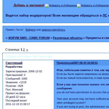
Добавь в закладки!
Ведется набор модераторов! Всем желающим обращаться в
ЛС
Привет, Гость!
Войдите
или
зарегистрируйтесь
.
»
ФОРУМ SIMS - СИМС FORUM
»
Различные объекты
»
Предметы и ск
Страница:
1
2
»
Предметы и скины "для взрослых"
Смотрящий
Поделиться
2007-06-24 16:58:51
Разработчик
Итак, небольшая памятка о том, как з
Зарегистрирован
: 2006-12-02
Если вы были зарегестрированы на фор
Приглашений:
0
Если вы новый пользователь,то вам нужн
Сообщений:
1000
Уважение:
+1219
Если у вас при попытке скачать что 
Позитив:
+828
сообщение
:
Пол:
Женский
you do not have permission to access this p
Провел на форуме:
20 дней 22 часа
Your user account may not have sufficient pr
Последний визит:
other privileged system?
2011-12-19 21:08:17
If you are trying to post, the administrator 