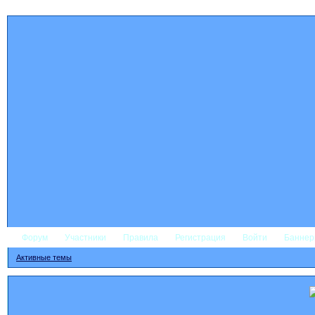
Форум
Участники
Правила
Регистрация
Войти
Банне
Активные темы