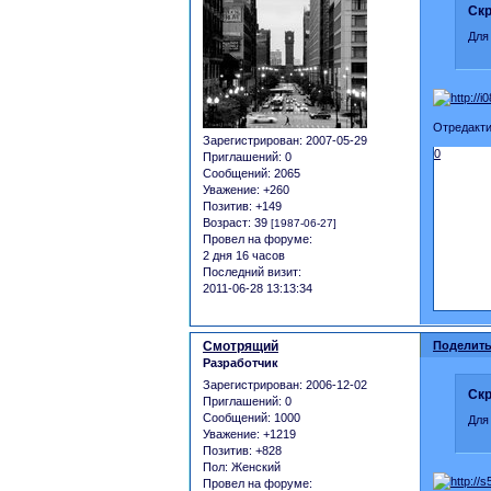
Скр
Для
Отредакти
Зарегистрирован
: 2007-05-29
0
Приглашений:
0
Сообщений:
2065
Уважение:
+260
Позитив:
+149
Возраст:
39
[1987-06-27]
Провел на форуме:
2 дня 16 часов
Последний визит:
2011-06-28 13:13:34
Смотрящий
Поделить
Разработчик
Зарегистрирован
: 2006-12-02
Скр
Приглашений:
0
Сообщений:
1000
Для
Уважение:
+1219
Позитив:
+828
Пол:
Женский
Провел на форуме: