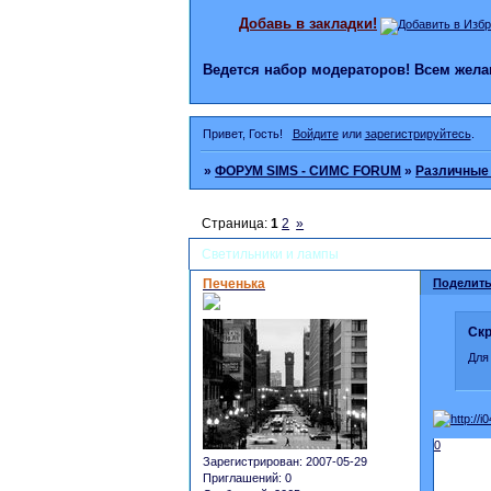
Добавь в закладки!
Ведется набор модераторов! Всем же
Привет, Гость!
Войдите
или
зарегистрируйтесь
.
»
ФОРУМ SIMS - СИМС FORUM
»
Различные
Страница:
1
2
»
Светильники и лампы
Печенька
Поделить
Скр
Для
0
Зарегистрирован
: 2007-05-29
Приглашений:
0