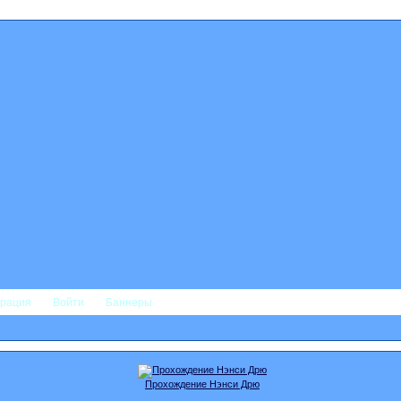
трация
Войти
Баннеры
Прохождение Нэнси Дрю