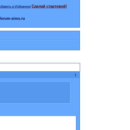
Сделай стартовой!
orum-sims.ru
1